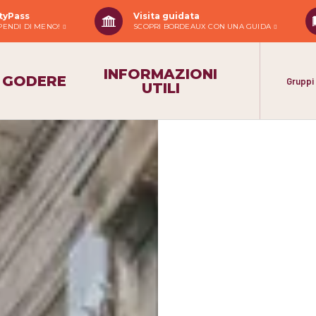
tyPass
Visita guidata
 SPENDI DI MENO!
SCOPRI BORDEAUX CON UNA GUIDA
INFORMAZIONI
GODERE
Gruppi
UTILI