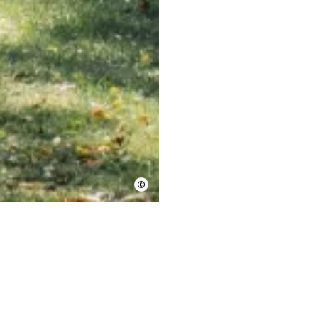
©
ITI