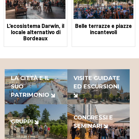
L'ecosistema Darwin, il
Belle terrazze e piazze
locale alternativo di
incantevoli
Bordeaux
LA CITTÀ E IL
VISITE GUIDATE
SUO
ED ESCURSIONI
PATRIMONIO
CONGRESSI E
GRUPPI
SEMINARI