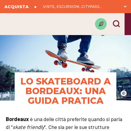
ACQUISTA
VISITE, ESCURSIONI, CITYPASS...
LO SKATEBOARD A
BORDEAUX: UNA
©
GUIDA PRATICA
Bordeaux
è una delle città preferite quando si parla
di "
skate friendly
". Che sia per le sue strutture