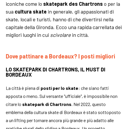
iconiche come lo
skatepark des Chartrons
o per la
sua
cultura skate
in generale, gli appassionati di
skate, locali e turisti, hanno di che divertirsi nella
capitale della Gironda. Ecco una rapida carrellata dei
migliori luoghi in cui
scivolare
in città.
Dove pattinare a Bordeaux? I posti migliori
LO SKATEPARK DI CHARTRONS, IL MUST DI
BORDEAUX
La città è piena di
posti per lo skate
: che siano fatti
apposta o meno. Sul versante "ufficiale", è impossibile non
citare lo
skatepark di Chartrons
. Nel 2022, questo
emblema della cultura skate di Bordeaux è stato sottoposto
a un lifting per tornare ancora più grande e più adatto alle
pratiche plurali dello sliding a Bordeaux. Un progetto