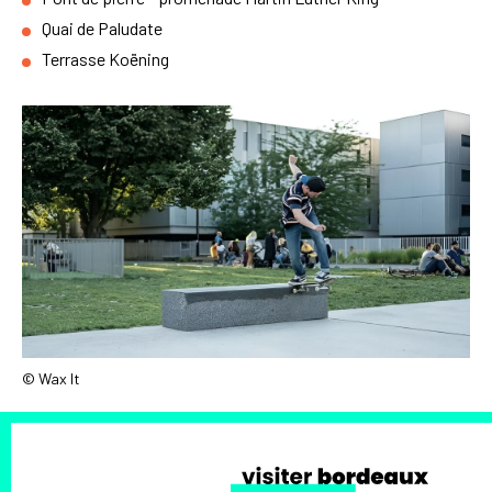
Quai de Paludate
Terrasse Koëning
© Wax It