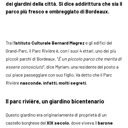
dei giardini della città. Si dice addirittura che sia il
parco più fresco e ombreggiato di Bordeaux.
Tra l'
Istituto Culturale Bernard Magrez
e gli edifici del
Grand-Parc, il Parc Rivière è, con i suoi 4 ettari, uno dei più
piccoli parchi di Bordeaux. "
È un piccolo parco che merita di
essere conosciuto
", dice Myriam, una residente del posto a
cui piace passeggiare con suo figlio. Va detto che il Parc
Rivière
nasconde, infatti, molti segreti
.
Il parc rivière, un giardino bicentenario
Questo giardino era originariamente di proprietà di un
castello borghese del
XIX secolo
, dove viveva il
barone