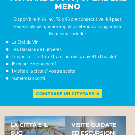
MENO
Disponibile in 24, 48, 72 o 96 ore consecutive, è il pass
essenziale per godere appieno del vostro soggiorno a
Bordeaux. Include:
La Cité du Vin
Les Bassins de Lumières
Trasporto illimitato (tram, autobus, navetta fluviale)
15 musei e monumenti
1 visita alla città di vostra scelta
Numerosi sconti
COMPRARE UN CITYPASS
LA CITTÀ E IL
VISITE GUIDATE
SUO
ED ESCURSIONI