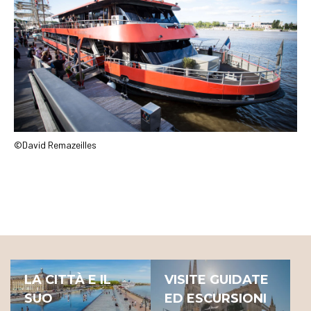
©David Remazeilles
LA CITTÀ E IL
VISITE GUIDATE
SUO
ED ESCURSIONI