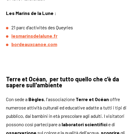
Les Marins de la Lune :
21 parc d’activités des Queyries
lesmarinsdelalune.fr
bordeauxcanoe.com
Terre et Océan, per tutto quello che c'è da
sapere sull'ambiente
Con sede a
Bègles
, l'associazione
Terre et Océan
offre
numerose attività culturali ed educative adatte a tutti i tipi di
pubblico, dai bambini in età prescolare agli adulti. I visitatori
possono così partecipare a
laboratori
scientifici
e di
osservazione
sul colore e la qualità dell'acqua,
scoprire
gli