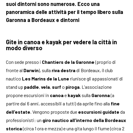
suoi dintorni sono numerose. Ecco una
panoramica delle attività per il tempo libero sulla
Garonna a Bordeaux e dintorni
Gite in canoa e kayak per vedere la città in
modo diverso
Con sede presso i
Chantiers de la Garonne
(proprio di
fronte al
Darwin
), sulla
riva destra
di Bordeaux, il club
nautico
Les Marins de la Lune
riunisce gli appassionati di
stand up
paddle
,
vela
,
surf
o
piroga
. L'associazione
propone escursioni in
canoa
e
kayak
sulla
Garonna
(a
partire dai 6 anni, accessibili a tutti) da aprile fino alla
fine
dell'estate
. Vengono proposte due
escursioni guidate
da
professionisti: un
giro nautico all'interno della Bordeaux
storica
(circa 1 ora e mezza) e una gita lungo il fiume (circa 2