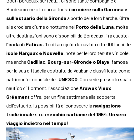
Boat, Bordeaux sur l’eau… Ci sono tante compagnie di
Bordeaux che offrono ai turisti
crociere sulla Garonna e
sull'estuario della Gironda
a bordo delle loro barche. Oltre
alle crociere diurne o notturne nel
Porto della Luna
, molte
altre destinazioni sono disponibili da Bordeaux. Tra queste,
l
'isola di Patiras
, il cui faro guida le navi da oltre 100 anni,
le
isole Margaux e Nouvelle
, note per le loro tenute vinicole,
ma anche
Cadillac, Bourg-sur-Gironde o Blaye
, famosa
per la sua cittadella costruita da Vauban e classificata come
patrimonio mondiale dell'
UNESCO
. Con sede presso lo scalo
nautico di Lormont, l'associazione
Arawak
Vieux
Gréement
offre, per un fine settimana alla scoperta
dell'estuario, la possibilità di conoscere la
navigazione
tradizionale
su un v
ecchio sartiame del 1954. Un vero
viaggio indietro nel tempo!